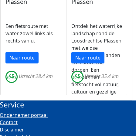
Plassen
Plassen
Een fietsroute met
Ontdek het waterrijke
water zowel links als
landschap rond de
rechts van u.
Loosdrechtse Plassen
met weidse
uitzichten, rietlanden
Naar route
Naar route
en historische
dorpen. Een
Utrecht 28.4 km
Utrecht 35.4 km
ontspannen
fietstocht vol natuur,
cultuur en gezellige
tussenstops.
Service
Ondernemer portaal
Contact
Disclaimer