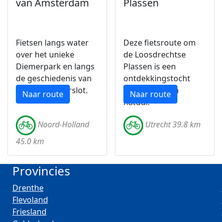
van Amsterdam
Plassen
Fietsen langs water
Deze fietsroute om
over het unieke
de Loosdrechtse
Diemerpark en langs
Plassen is een
de geschiedenis van
ontdekkingstocht
kasteel Muiderslot.
langs water en
Naar route
Naar route
natuur.
Noord-Holland
Utrecht 39.8 km
45.0 km
Provincies
Drenthe
Flevoland
Friesland