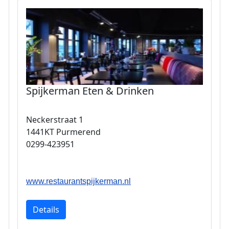
Spijkerman Eten & Drinken
Neckerstraat 1
1441KT Purmerend
0299-423951
www.restaurantspijkerman.nl
Details