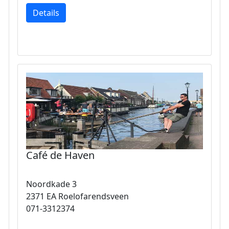
Details
Café de Haven
Noordkade 3
2371 EA Roelofarendsveen
071-3312374