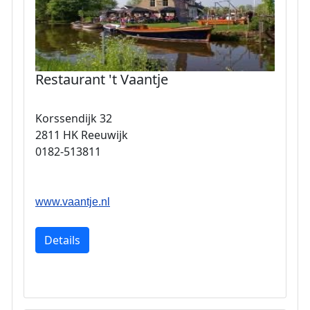
Restaurant 't Vaantje
Korssendijk 32
2811 HK Reeuwijk
0182-513811
www.vaantje.nl
Details