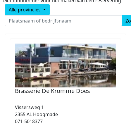
telefoonnummer voor het maken van een reservering.
Alle provincies
Zo
Brasserie De Kromme Does
Vissersweg 1
2355 AL Hoogmade
071-5018377