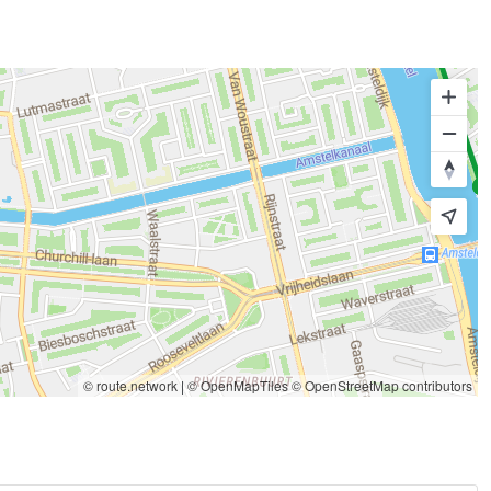
© route.network
|
© OpenMapTiles
© OpenStreetMap contributors