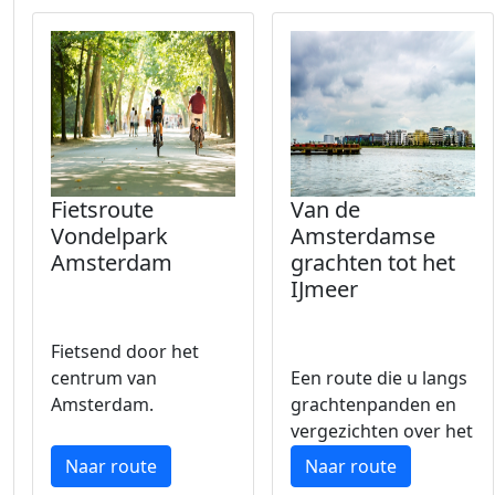
Fietsroute
Van de
Vondelpark
Amsterdamse
Amsterdam
grachten tot het
IJmeer
Fietsend door het
centrum van
Een route die u langs
Amsterdam.
grachtenpanden en
vergezichten over het
water brengt.
Naar route
Naar route