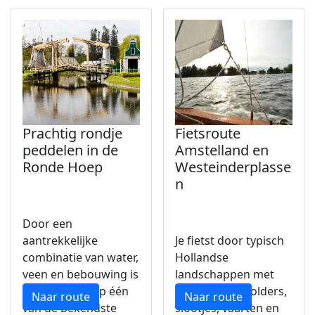
Prachtig rondje
Fietsroute
peddelen in de
Amstelland en
Ronde Hoep
Westeinderplasse
n
Door een
aantrekkelijke
Je fietst door typisch
combinatie van water,
Hollandse
veen en bebouwing is
landschappen met
De Ronde Hoep één
uitgestrekte polders,
Naar route
Naar route
van de bekendste
slootjes, vaarten en