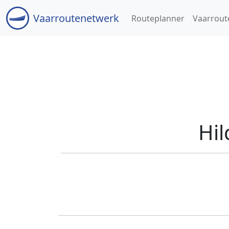
Vaar
routenetwerk
Routeplanner
Vaarrout
Hil