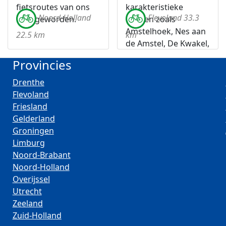
fietsroutes van ons
karakteristieke
Noord-Holland
Flevoland 33.3
land geworden.
dorpen zoals
Amstelhoek, Nes aan
22.5 km
km
de Amstel, De Kwakel,
Aalsmeer en
Provincies
Amstelveen.
Drenthe
Flevoland
Friesland
Gelderland
Groningen
Limburg
Noord-Brabant
Noord-Holland
Overijssel
Utrecht
Zeeland
Zuid-Holland