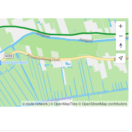
© route.network
|
© OpenMapTiles
© OpenStreetMap contributors