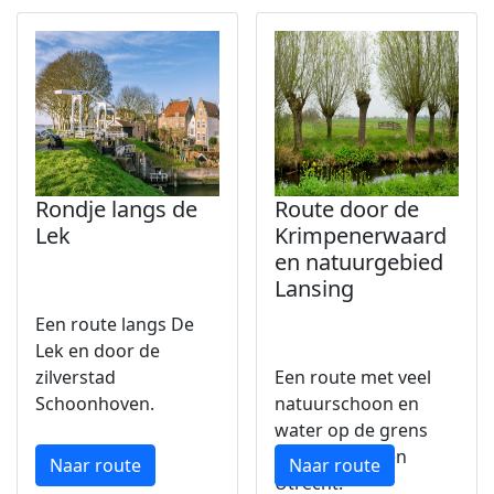
Rondje langs de
Route door de
Lek
Krimpenerwaard
en natuurgebied
Lansing
Een route langs De
Lek en door de
zilverstad
Een route met veel
Schoonhoven.
natuurschoon en
water op de grens
Zuid-Holland en
Naar route
Naar route
Utrecht.