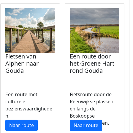
Fietsen van
Een route door
Alphen naar
het Groene Hart
Gouda
rond Gouda
Een route met
Fietsroute door de
culturele
Reeuwijkse plassen
bezienswaardighede
en langs de
n.
Boskoopse
boomkwekerijen.
Naar route
Naar route