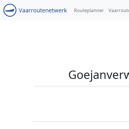
Vaar
routenetwerk
Routeplanner
Vaarrout
Goejanverw