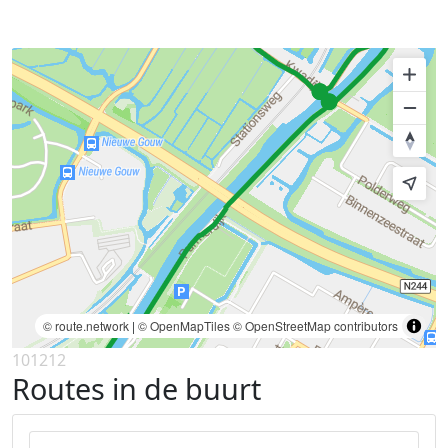
© route.network
|
© OpenMapTiles
© OpenStreetMap contributors
101212
Routes in de buurt