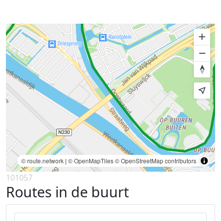
© route.network
|
© OpenMapTiles
© OpenStreetMap contributors
101057
Routes in de buurt