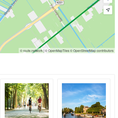
© route.network
|
© OpenMapTiles
© OpenStreetMap contributors