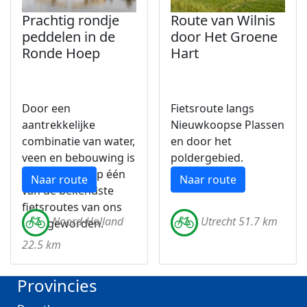
Prachtig rondje
Route van Wilnis
peddelen in de
door Het Groene
Ronde Hoep
Hart
Door een
Fietsroute langs
aantrekkelijke
Nieuwkoopse Plassen
combinatie van water,
en door het
veen en bebouwing is
poldergebied.
De Ronde Hoep één
Naar route
Naar route
van de bekendste
fietsroutes van ons
Noord-Holland
Utrecht 51.7 km
land geworden.
22.5 km
Provincies