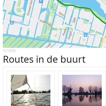
101848
Routes in de buurt