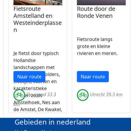
Fietsroute
Route door de
Amstelland en
Ronde Venen
Westeinderplasse
n
Fietsroute langs
grote en kleine
Je fietst door typisch
rivieren en meren.
Hollandse
landschappen met
uitgestrekte polders,
Naar route
Naar route
slootjes, vaarten en
karakteristieke
Flevoland 33.3
Utrecht 39.3 km
dorpen zoals
Amstelhoek, Nes aan
km
de Amstel, De Kwakel,
Aalsmeer en
Gebieden in nederland
Amstelveen.